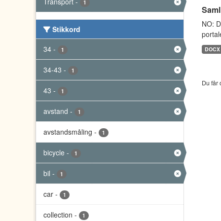
Transport
-
1
Saml
NO: D
Stikkord
portal
34
-
DOCX
1
34-43
-
1
Du får 
43
-
1
avstand
-
1
avstandsmåling
-
1
bicycle
-
1
bil
-
1
car
-
1
collection
-
1