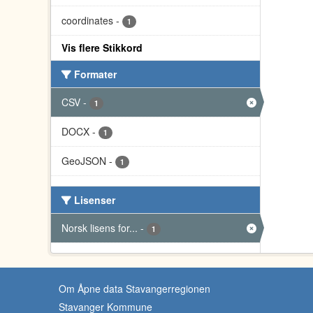
coordinates
-
1
Vis flere Stikkord
Formater
CSV
-
1
DOCX
-
1
GeoJSON
-
1
Lisenser
Norsk lisens for...
-
1
Om Åpne data Stavangerregionen
Stavanger Kommune