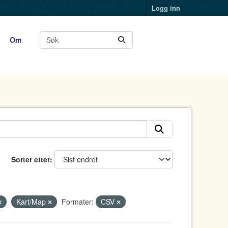
Logg inn
Om
Sorter etter
Kart/Map
Formater:
CSV