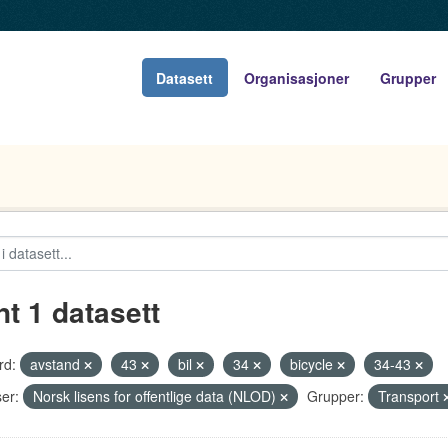
Datasett
Organisasjoner
Grupper
nt 1 datasett
rd:
avstand
43
bil
34
bicycle
34-43
er:
Norsk lisens for offentlige data (NLOD)
Grupper:
Transport