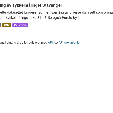
ing av sykkelmålinger Stavanger
ette datasettet fungerer som en samling av diverse datasett som omha
en. Sykkelmålinger uke 34-43 Se også Første by i...
CSV
GeoJSON
også tilgang til dette registeret med
API
(se
API-dokumenter
).