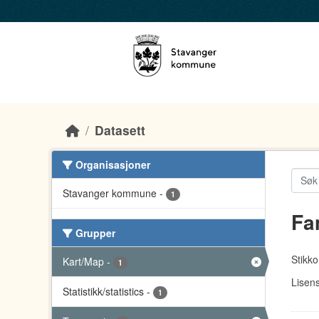
Skip to main content
Datasett
Organisasjoner
Stavanger kommune
-
1
Fa
Grupper
Stikko
Kart/Map
-
1
Lisens
Statistikk/statistics
-
1