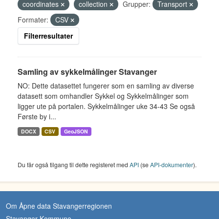
coordinates
collection
Grupper:
Transport
Formater:
CSV
Filterresultater
Samling av sykkelmålinger Stavanger
NO: Dette datasettet fungerer som en samling av diverse
datasett som omhandler Sykkel og Sykkelmålinger som
ligger ute på portalen. Sykkelmålinger uke 34-43 Se også
Første by i...
DOCX
CSV
GeoJSON
Du får også tilgang til dette registeret med
API
(se
API-dokumenter
).
Om Åpne data Stavangerregionen
Stavanger Kommune