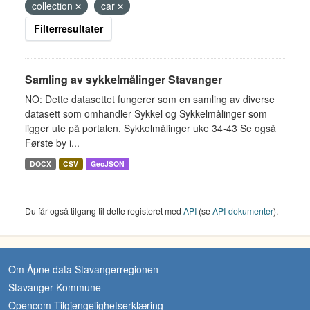
collection
car
Filterresultater
Samling av sykkelmålinger Stavanger
NO: Dette datasettet fungerer som en samling av diverse
datasett som omhandler Sykkel og Sykkelmålinger som
ligger ute på portalen. Sykkelmålinger uke 34-43 Se også
Første by i...
DOCX
CSV
GeoJSON
Du får også tilgang til dette registeret med
API
(se
API-dokumenter
).
Om Åpne data Stavangerregionen
Stavanger Kommune
Opencom Tilgjengelighetserklæring