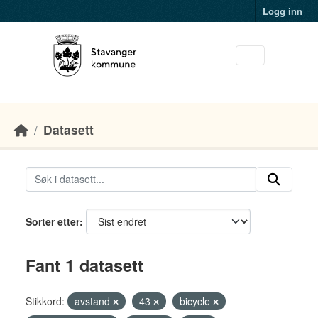
Skip to main content
Logg inn
Datasett
Sorter etter
Fant 1 datasett
Stikkord:
avstand
43
bicycle