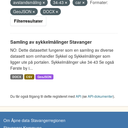
avstandsmåling
34-43
car
Formater:
GeoJSON
DOCX
Filterresultater
Samling av sykkelmålinger Stavanger
NO: Dette datasettet fungerer som en samling av diverse
datasett som omhandler Sykkel og Sykkelmålinger som
ligger ute på portalen. Sykkelmålinger uke 34-43 Se også
Første by i...
DOCX
CSV
GeoJSON
Du får også tilgang til dette registeret med
API
(se
API-dokumenter
).
Om Åpne data Stavangerregionen
Stavanger Kommune