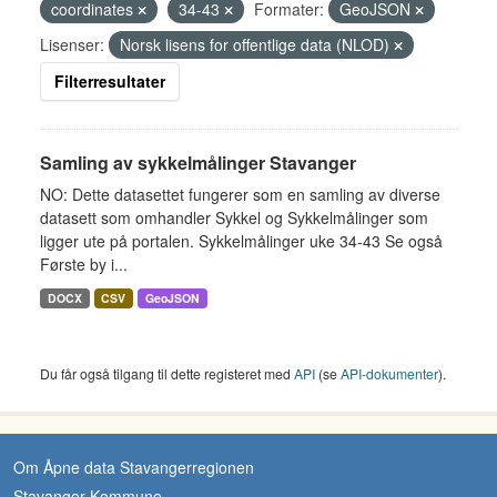
coordinates
34-43
Formater:
GeoJSON
Lisenser:
Norsk lisens for offentlige data (NLOD)
Filterresultater
Samling av sykkelmålinger Stavanger
NO: Dette datasettet fungerer som en samling av diverse
datasett som omhandler Sykkel og Sykkelmålinger som
ligger ute på portalen. Sykkelmålinger uke 34-43 Se også
Første by i...
DOCX
CSV
GeoJSON
Du får også tilgang til dette registeret med
API
(se
API-dokumenter
).
Om Åpne data Stavangerregionen
Stavanger Kommune