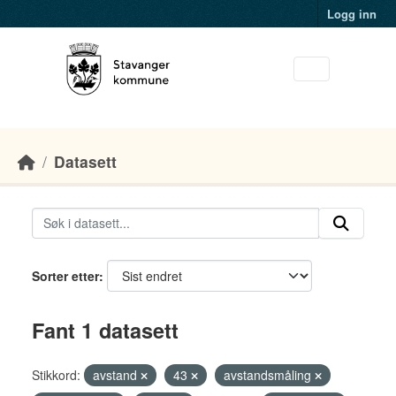
Skip to main content
Logg inn
Datasett
Sorter etter
Fant 1 datasett
Stikkord:
avstand
43
avstandsmåling