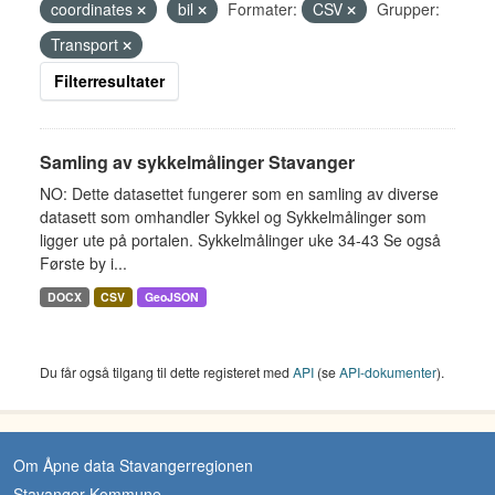
coordinates
bil
Formater:
CSV
Grupper:
Transport
Filterresultater
Samling av sykkelmålinger Stavanger
NO: Dette datasettet fungerer som en samling av diverse
datasett som omhandler Sykkel og Sykkelmålinger som
ligger ute på portalen. Sykkelmålinger uke 34-43 Se også
Første by i...
DOCX
CSV
GeoJSON
Du får også tilgang til dette registeret med
API
(se
API-dokumenter
).
Om Åpne data Stavangerregionen
Stavanger Kommune