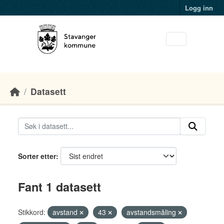
Skip to main content
Logg inn
Datasett
Sorter etter
Fant 1 datasett
Stikkord:
avstand
43
avstandsmåling