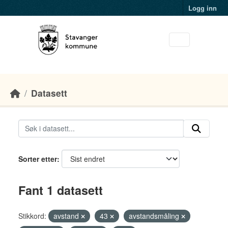
Skip to main content
Logg inn
Datasett
Sorter etter
Fant 1 datasett
Stikkord:
avstand
43
avstandsmåling