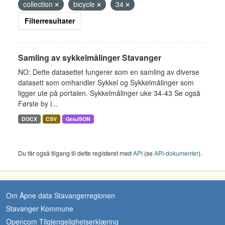
collection
bicycle
34
Filterresultater
Samling av sykkelmålinger Stavanger
NO: Dette datasettet fungerer som en samling av diverse
datasett som omhandler Sykkel og Sykkelmålinger som
ligger ute på portalen. Sykkelmålinger uke 34-43 Se også
Første by i...
DOCX
CSV
GeoJSON
Du får også tilgang til dette registeret med
API
(se
API-dokumenter
).
Om Åpne data Stavangerregionen
Stavanger Kommune
Opencom Tilgjengelighetserklæring