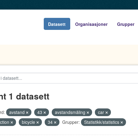
Datasett
Organisasjoner
Grupper
nt 1 datasett
rd:
avstand
43
avstandsmåling
car
ection
bicycle
34
Grupper:
Statistikk/statistics