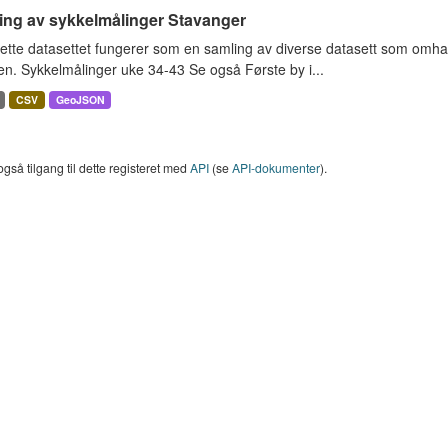
ing av sykkelmålinger Stavanger
ette datasettet fungerer som en samling av diverse datasett som omha
en. Sykkelmålinger uke 34-43 Se også Første by i...
CSV
GeoJSON
også tilgang til dette registeret med
API
(se
API-dokumenter
).