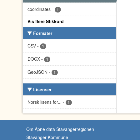
coordinates
-
1
Vis flere Stikkord
Formater
CSV
-
1
DOCX
-
1
GeoJSON
-
1
Lisenser
Norsk lisens for...
-
1
Om Åpne data Stavangerregionen
Stavanger Kommune