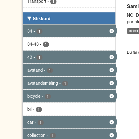
Transport
-
1
Saml
NO: D
Stikkord
portal
34
-
DOCX
1
34-43
-
1
Du får 
43
-
1
avstand
-
1
avstandsmåling
-
1
bicycle
-
1
bil
-
1
car
-
1
collection
-
1