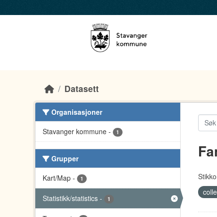
Skip to main content
Datasett
Organisasjoner
Stavanger kommune
-
1
Fa
Grupper
Stikko
Kart/Map
-
1
coll
Statistikk/statistics
-
1