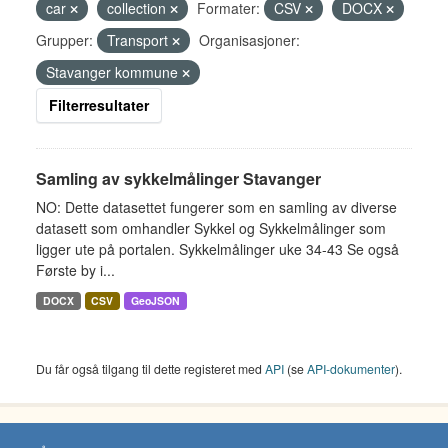
car
collection
Formater:
CSV
DOCX
Grupper:
Transport
Organisasjoner:
Stavanger kommune
Filterresultater
Samling av sykkelmålinger Stavanger
NO: Dette datasettet fungerer som en samling av diverse
datasett som omhandler Sykkel og Sykkelmålinger som
ligger ute på portalen. Sykkelmålinger uke 34-43 Se også
Første by i...
DOCX
CSV
GeoJSON
Du får også tilgang til dette registeret med
API
(se
API-dokumenter
).