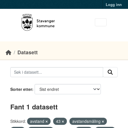
Skip to main content
Logg inn
Datasett
Sorter etter
Fant 1 datasett
Stikkord:
avstand
43
avstandsmåling