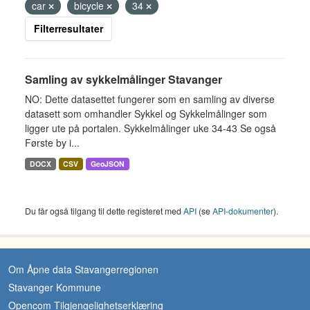
car
bicycle
34
Filterresultater
Samling av sykkelmålinger Stavanger
NO: Dette datasettet fungerer som en samling av diverse
datasett som omhandler Sykkel og Sykkelmålinger som
ligger ute på portalen. Sykkelmålinger uke 34-43 Se også
Første by i...
DOCX
CSV
GeoJSON
Du får også tilgang til dette registeret med
API
(se
API-dokumenter
).
Om Åpne data Stavangerregionen
Stavanger Kommune
Opencom Tilgjengelighetserklæring