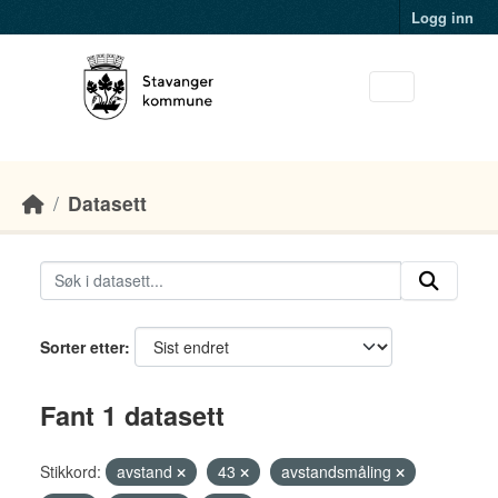
Skip to main content
Logg inn
Datasett
Sorter etter
Fant 1 datasett
Stikkord:
avstand
43
avstandsmåling