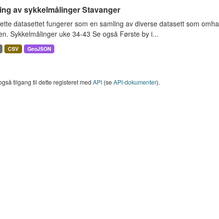
ing av sykkelmålinger Stavanger
ette datasettet fungerer som en samling av diverse datasett som omha
en. Sykkelmålinger uke 34-43 Se også Første by i...
CSV
GeoJSON
også tilgang til dette registeret med
API
(se
API-dokumenter
).