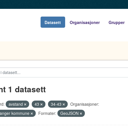
Datasett
Organisasjoner
Grupper
nt 1 datasett
rd:
avstand
43
34-43
Organisasjoner:
vanger kommune
Formater:
GeoJSON