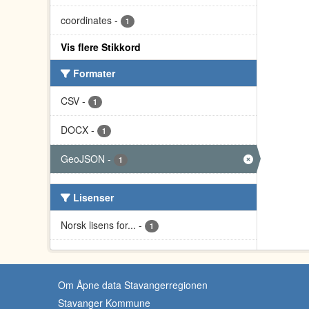
coordinates
-
1
Vis flere Stikkord
Formater
CSV
-
1
DOCX
-
1
GeoJSON
-
1
Lisenser
Norsk lisens for...
-
1
Om Åpne data Stavangerregionen
Stavanger Kommune