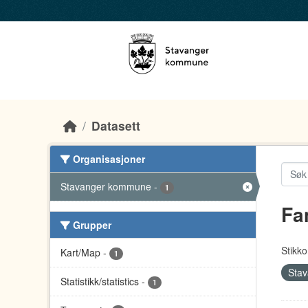
Skip to main content
Datasett
Organisasjoner
Stavanger kommune
-
1
Fa
Grupper
Stikko
Kart/Map
-
1
Sta
Statistikk/statistics
-
1