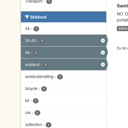
Transport
-
1
Saml
NO: D
Stikkord
portal
34
-
DOCX
1
34-43
-
1
Du får 
43
-
1
avstand
-
1
avstandsmåling
-
1
bicycle
-
1
bil
-
1
car
-
1
collection
-
1