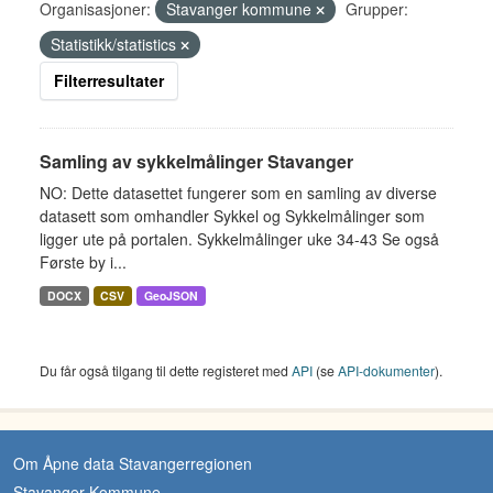
Organisasjoner:
Stavanger kommune
Grupper:
Statistikk/statistics
Filterresultater
Samling av sykkelmålinger Stavanger
NO: Dette datasettet fungerer som en samling av diverse
datasett som omhandler Sykkel og Sykkelmålinger som
ligger ute på portalen. Sykkelmålinger uke 34-43 Se også
Første by i...
DOCX
CSV
GeoJSON
Du får også tilgang til dette registeret med
API
(se
API-dokumenter
).
Om Åpne data Stavangerregionen
Stavanger Kommune