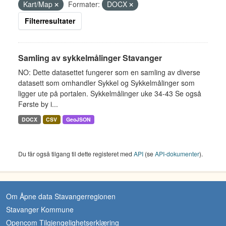
Kart/Map
Formater:
DOCX
Filterresultater
Samling av sykkelmålinger Stavanger
NO: Dette datasettet fungerer som en samling av diverse
datasett som omhandler Sykkel og Sykkelmålinger som
ligger ute på portalen. Sykkelmålinger uke 34-43 Se også
Første by i...
DOCX
CSV
GeoJSON
Du får også tilgang til dette registeret med
API
(se
API-dokumenter
).
Om Åpne data Stavangerregionen
Stavanger Kommune
Opencom Tilgjengelighetserklæring