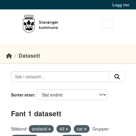
Skip to main content
Logg inn
Datasett
Sorter etter
Fant 1 datasett
Stikkord:
avstand
43
car
Grupper: