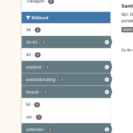
Transport
-
1
Saml
NO: D
Stikkord
portal
34
-
DOCX
1
34-43
-
1
Du får 
43
-
1
avstand
-
1
avstandsmåling
-
1
bicycle
-
1
bil
-
1
car
-
1
collection
-
1