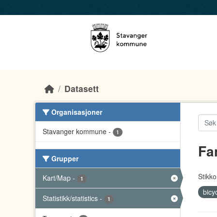
Skip to main content
Datasett
Organisasjoner
Stavanger kommune
-
1
Fa
Grupper
Stikko
Kart/Map
-
1
bicy
Statistikk/statistics
-
1