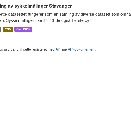
ing av sykkelmålinger Stavanger
ette datasettet fungerer som en samling av diverse datasett som omha
en. Sykkelmålinger uke 34-43 Se også Første by i...
CSV
GeoJSON
også tilgang til dette registeret med
API
(se
API-dokumenter
).