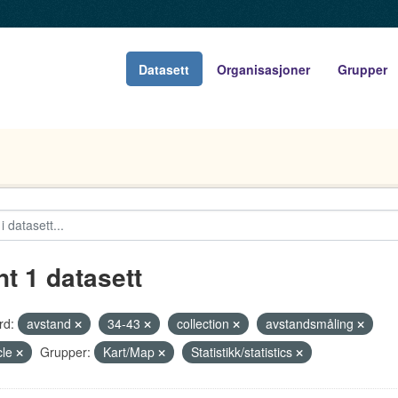
Datasett
Organisasjoner
Grupper
nt 1 datasett
rd:
avstand
34-43
collection
avstandsmåling
cle
Grupper:
Kart/Map
Statistikk/statistics