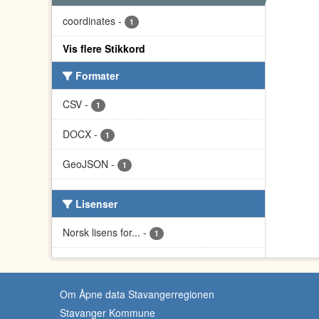
coordinates
-
1
Vis flere Stikkord
Formater
CSV
-
1
DOCX
-
1
GeoJSON
-
1
Lisenser
Norsk lisens for...
-
1
Om Åpne data Stavangerregionen
Stavanger Kommune