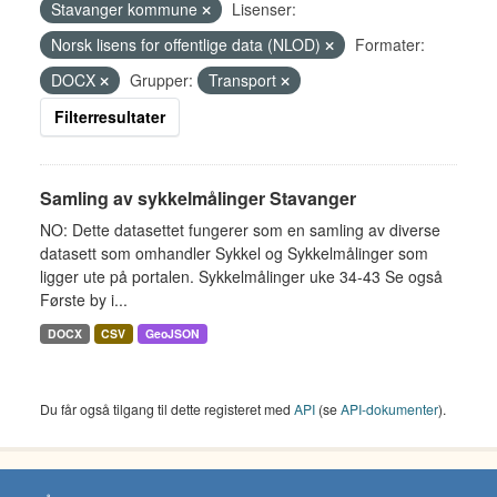
Stavanger kommune
Lisenser:
Norsk lisens for offentlige data (NLOD)
Formater:
DOCX
Grupper:
Transport
Filterresultater
Samling av sykkelmålinger Stavanger
NO: Dette datasettet fungerer som en samling av diverse
datasett som omhandler Sykkel og Sykkelmålinger som
ligger ute på portalen. Sykkelmålinger uke 34-43 Se også
Første by i...
DOCX
CSV
GeoJSON
Du får også tilgang til dette registeret med
API
(se
API-dokumenter
).