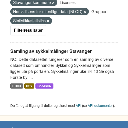
Stavanger kommune
Lisenser:
Norsk lisens for offentlige data (NLOD)
Grupper:
Statistikk/statistics
Filterresultater
Samling av sykkelmålinger Stavanger
NO: Dette datasettet fungerer som en samling av diverse
datasett som omhandler Sykkel og Sykkelmålinger som
ligger ute på portalen. Sykkelmålinger uke 34-43 Se også
Første by i...
DOCX
CSV
GeoJSON
Du får også tilgang til dette registeret med
API
(se
API-dokumenter
).