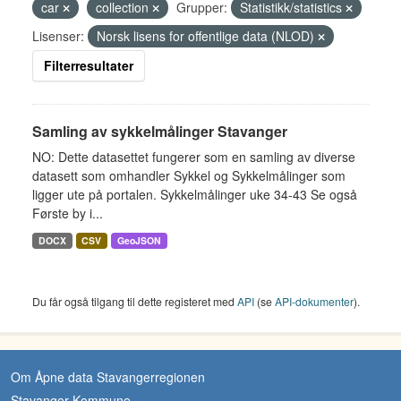
car
collection
Grupper:
Statistikk/statistics
Lisenser:
Norsk lisens for offentlige data (NLOD)
Filterresultater
Samling av sykkelmålinger Stavanger
NO: Dette datasettet fungerer som en samling av diverse
datasett som omhandler Sykkel og Sykkelmålinger som
ligger ute på portalen. Sykkelmålinger uke 34-43 Se også
Første by i...
DOCX
CSV
GeoJSON
Du får også tilgang til dette registeret med
API
(se
API-dokumenter
).
Om Åpne data Stavangerregionen
Stavanger Kommune