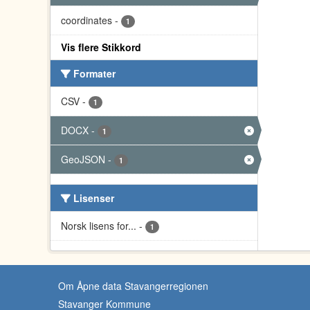
coordinates
-
1
Vis flere Stikkord
Formater
CSV
-
1
DOCX
-
1
GeoJSON
-
1
Lisenser
Norsk lisens for...
-
1
Om Åpne data Stavangerregionen
Stavanger Kommune