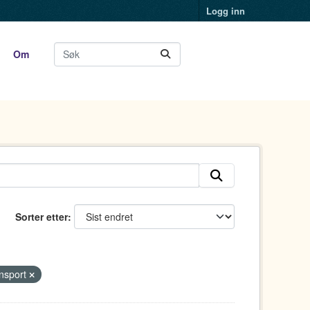
Logg inn
Om
Sorter etter
nsport