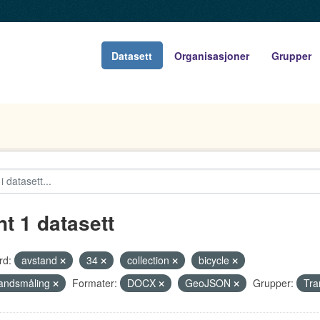
Datasett
Organisasjoner
Grupper
nt 1 datasett
rd:
avstand
34
collection
bicycle
andsmåling
Formater:
DOCX
GeoJSON
Grupper:
Tra