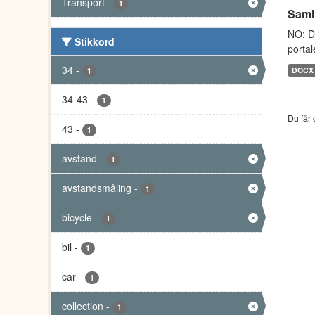
Transport
-
1
Saml
NO: D
Stikkord
portal
34
-
DOCX
1
34-43
-
1
Du får 
43
-
1
avstand
-
1
avstandsmåling
-
1
bicycle
-
1
bil
-
1
car
-
1
collection
-
1