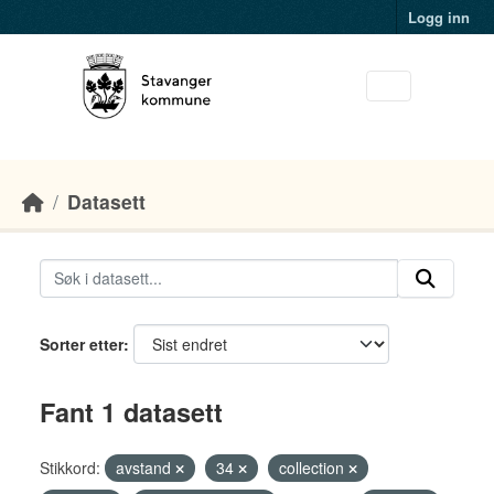
Skip to main content
Logg inn
Datasett
Sorter etter
Fant 1 datasett
Stikkord:
avstand
34
collection