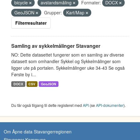
bicycle
avstandsmåling
Formater:
DOCX
GeoJSON
Grupper:
Kart/Map
Filterresultater
Samling av sykkelmålinger Stavanger
NO: Dette datasettet fungerer som en samling av diverse
datasett som omhandler Sykkel og Sykkelmålinger som
ligger ute på portalen. Sykkelmålinger uke 34-43 Se også
Første by i...
DOCX
CSV
GeoJSON
Du får også tilgang til dette registeret med
API
(se
API-dokumenter
).
Om Åpne data Stavangerregionen
Stavanger Kommune