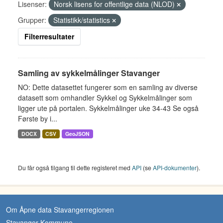
Lisenser:
Norsk lisens for offentlige data (NLOD)
Grupper:
Statistikk/statistics
Filterresultater
Samling av sykkelmålinger Stavanger
NO: Dette datasettet fungerer som en samling av diverse
datasett som omhandler Sykkel og Sykkelmålinger som
ligger ute på portalen. Sykkelmålinger uke 34-43 Se også
Første by i...
DOCX
CSV
GeoJSON
Du får også tilgang til dette registeret med
API
(se
API-dokumenter
).
Om Åpne data Stavangerregionen
Stavanger Kommune