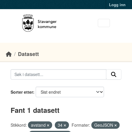
Skip to main content
Logg inn
Datasett
Sorter etter
Fant 1 datasett
Stikkord:
avstand
34
Formater:
GeoJSON