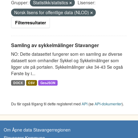
Grupper:
Statistikk/statistics
Lisenser:
Norsk lisens for offentlige data (NLOD)
Filterresultater
Samling av sykkelmålinger Stavanger
NO: Dette datasettet fungerer som en samling av diverse
datasett som omhandler Sykkel og Sykkelmålinger som
ligger ute på portalen. Sykkelmålinger uke 34-43 Se også
Første by i...
DOCX
CSV
GeoJSON
Du får også tilgang til dette registeret med
API
(se
API-dokumenter
).
Om Åpne data Stavangerregionen
Stavanger Kommune