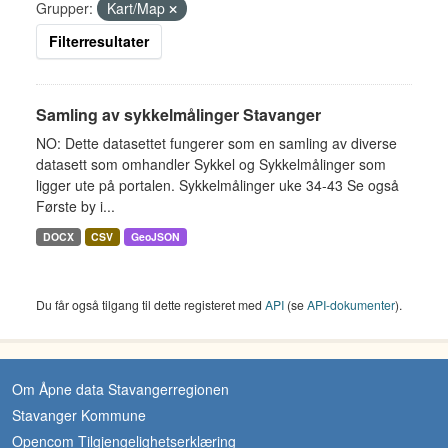
Grupper:
Kart/Map
Filterresultater
Samling av sykkelmålinger Stavanger
NO: Dette datasettet fungerer som en samling av diverse
datasett som omhandler Sykkel og Sykkelmålinger som
ligger ute på portalen. Sykkelmålinger uke 34-43 Se også
Første by i...
DOCX
CSV
GeoJSON
Du får også tilgang til dette registeret med
API
(se
API-dokumenter
).
Om Åpne data Stavangerregionen
Stavanger Kommune
Opencom Tilgjengelighetserklæring