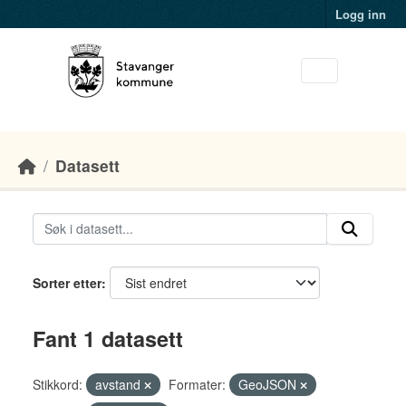
Skip to main content
Logg inn
Datasett
Sorter etter
Fant 1 datasett
Stikkord:
avstand
Formater:
GeoJSON