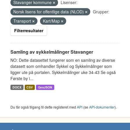
Stavanger kommune
Lisenser:
Norsk lisens for offentlige data (NLOD)
Grupper:
Transport
Kart/Map
Filterresultater
Samling av sykkelmålinger Stavanger
NO: Dette datasettet fungerer som en samling av diverse
datasett som omhandler Sykkel og Sykkelmålinger som
ligger ute på portalen. Sykkelmålinger uke 34-43 Se også
Første by i...
DOCX
CSV
GeoJSON
Du får også tilgang til dette registeret med
API
(se
API-dokumenter
).