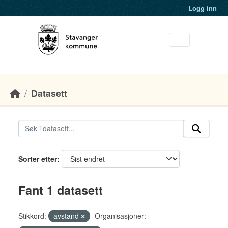
Skip to main content
Logg inn
Datasett
Sorter etter
Fant 1 datasett
Stikkord:
avstand
Organisasjoner: