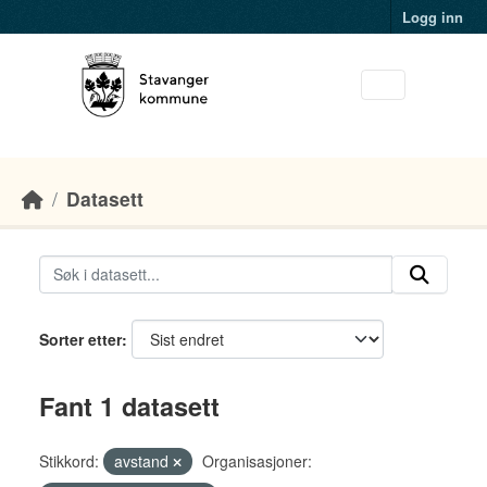
Skip to main content
Logg inn
Datasett
Sorter etter
Fant 1 datasett
Stikkord:
avstand
Organisasjoner: