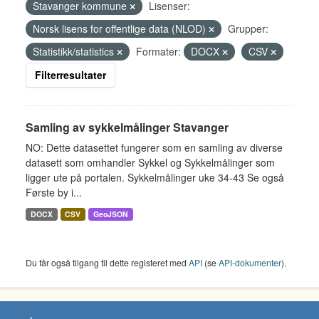
Stavanger kommune
Lisenser:
Norsk lisens for offentlige data (NLOD)
Grupper:
Statistikk/statistics
Formater:
DOCX
CSV
Filterresultater
Samling av sykkelmålinger Stavanger
NO: Dette datasettet fungerer som en samling av diverse
datasett som omhandler Sykkel og Sykkelmålinger som
ligger ute på portalen. Sykkelmålinger uke 34-43 Se også
Første by i...
DOCX
CSV
GeoJSON
Du får også tilgang til dette registeret med
API
(se
API-dokumenter
).