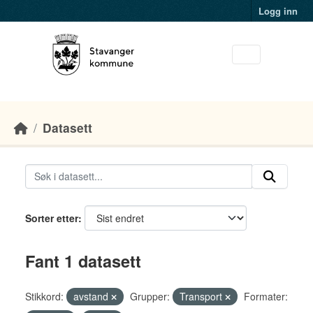
Skip to main content
Logg inn
Datasett
Sorter etter
Fant 1 datasett
Stikkord:
avstand
Grupper:
Transport
Formater: