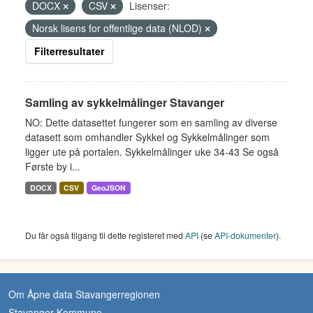
DOCX
CSV
Lisenser:
Norsk lisens for offentlige data (NLOD)
Filterresultater
Samling av sykkelmålinger Stavanger
NO: Dette datasettet fungerer som en samling av diverse
datasett som omhandler Sykkel og Sykkelmålinger som
ligger ute på portalen. Sykkelmålinger uke 34-43 Se også
Første by i...
DOCX
CSV
GeoJSON
Du får også tilgang til dette registeret med
API
(se
API-dokumenter
).
Om Åpne data Stavangerregionen
Stavanger Kommune