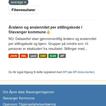
average
Filterresultater
Årslønn og ansiennitet per stillingskode i
Stavanger kommune
NO: Datasettet viser gjennomsnittlig årslønn og ansiennitet
per stillingskode og kjønn. Grupper på mindre enn 10
personer er ekskludert fra resultatet. Stillinger med...
JSON
XML
yaml
CSV
XLSX
ZIP
Du får også tilgang til dette registeret med
API
(se
API-dokumenter
).
Om Åpne data Stavangerregionen
Stavanger Kommune
Opencom Tilgjengelighetserklæring