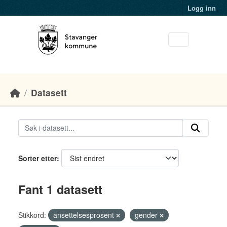
Skip to main content
Logg inn
Datasett
Sorter etter
Fant 1 datasett
Stikkord:
ansettelsesprosent
gender