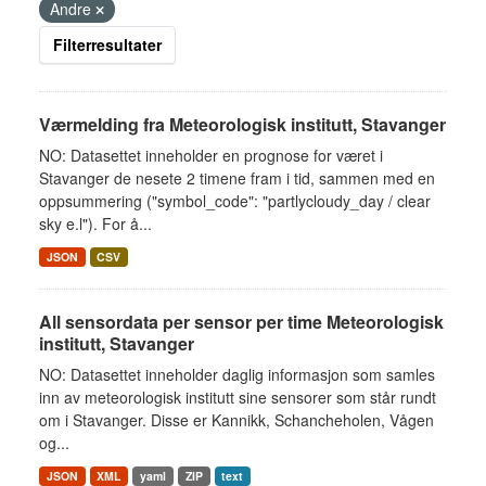
Andre
Filterresultater
Værmelding fra Meteorologisk institutt, Stavanger
NO: Datasettet inneholder en prognose for været i
Stavanger de nesete 2 timene fram i tid, sammen med en
oppsummering ("symbol_code": "partlycloudy_day / clear
sky e.l"). For å...
JSON
CSV
All sensordata per sensor per time Meteorologisk
institutt, Stavanger
NO: Datasettet inneholder daglig informasjon som samles
inn av meteorologisk institutt sine sensorer som står rundt
om i Stavanger. Disse er Kannikk, Schancheholen, Vågen
og...
JSON
XML
yaml
ZIP
text