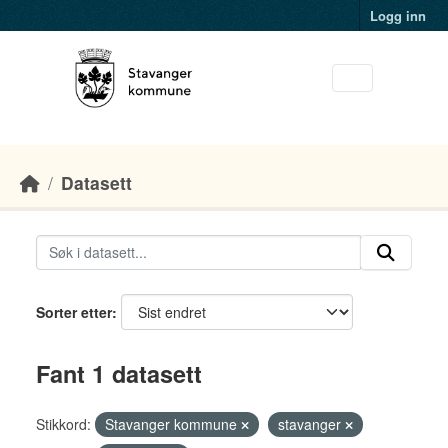
Skip to main content
Logg inn
Datasett
Sorter etter
Fant 1 datasett
Stikkord:
Stavanger kommune
stavanger