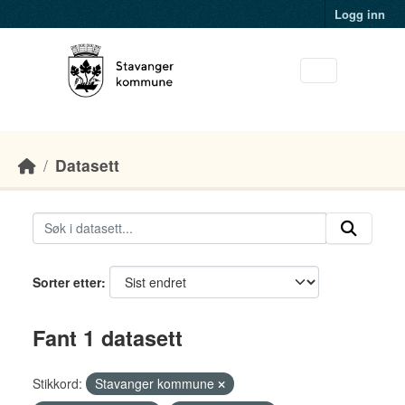
Skip to main content
Logg inn
Datasett
Sorter etter
Fant 1 datasett
Stikkord:
Stavanger kommune