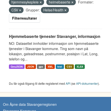
hjemmesykepleie
heimebaserte
Formater:
CSV
Grupper:
Helse/Health
Filterresultater
Hjemmebaserte tjenester Stavanger, informasjon
NO: Datasettet innholder informasjon om hjemmebaserte
tjenester i Stavanger kommune. Ting som navn på
lokasjon, gateadresse, postnummer, posisjon i Lat, Long,
telefon og...
GeoJSON
JSON
gpx
XML
text
CSV
XLSX
Du får også tilgang til dette registeret med
API
(se
API-dokumenter
).
Om Åpne data Stavangerregionen
Stavanger Kommune