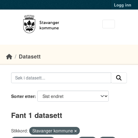
Skip to main content
Logg inn
Datasett
Sorter etter
Fant 1 datasett
Stikkord:
Stavanger kommune