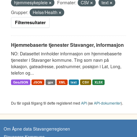
hjemmesykepleie
Formater:
CSV
text
Grupper:
Helse/Health
Filterresultater
Hjemmebaserte tjenester Stavanger, informasjon
NO: Datasettet innholder informasjon om hjemmebaserte
tjenester i Stavanger kommune. Ting som navn på
lokasjon, gateadresse, postnummer, posisjon i Lat, Long,
telefon og...
GeoJSON
JSON
gpx
XML
text
CSV
XLSX
Du får også tilgang til dette registeret med
API
(se
API-dokumenter
).
Om Åpne data Stavangerregionen
Stavanger Kommune