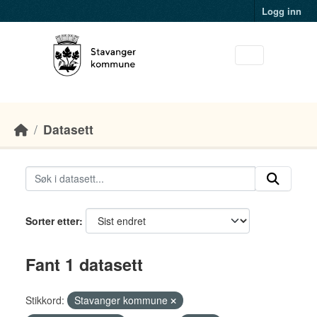
Skip to main content
Logg inn
Datasett
Sorter etter
Fant 1 datasett
Stikkord:
Stavanger kommune