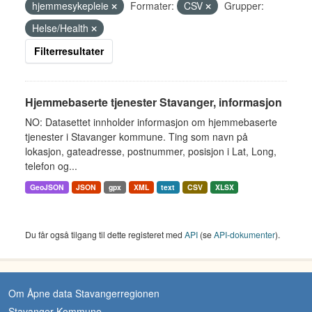
hjemmesykepleie
Formater:
CSV
Grupper:
Helse/Health
Filterresultater
Hjemmebaserte tjenester Stavanger, informasjon
NO: Datasettet innholder informasjon om hjemmebaserte
tjenester i Stavanger kommune. Ting som navn på
lokasjon, gateadresse, postnummer, posisjon i Lat, Long,
telefon og...
GeoJSON
JSON
gpx
XML
text
CSV
XLSX
Du får også tilgang til dette registeret med
API
(se
API-dokumenter
).
Om Åpne data Stavangerregionen
Stavanger Kommune