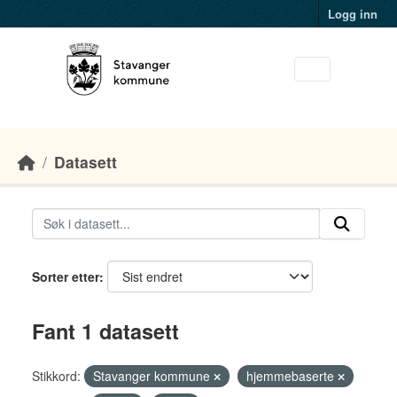
Skip to main content
Logg inn
Datasett
Sorter etter
Fant 1 datasett
Stikkord:
Stavanger kommune
hjemmebaserte