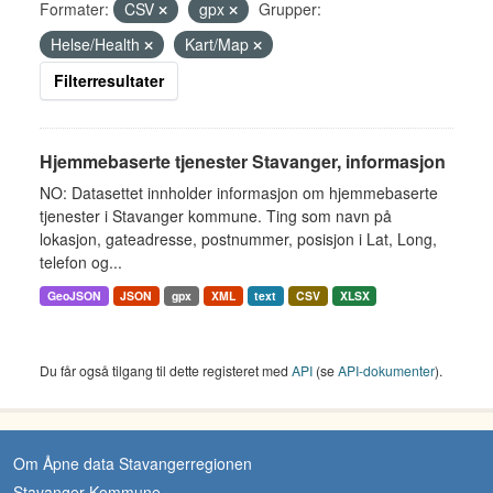
Formater:
CSV
gpx
Grupper:
Helse/Health
Kart/Map
Filterresultater
Hjemmebaserte tjenester Stavanger, informasjon
NO: Datasettet innholder informasjon om hjemmebaserte
tjenester i Stavanger kommune. Ting som navn på
lokasjon, gateadresse, postnummer, posisjon i Lat, Long,
telefon og...
GeoJSON
JSON
gpx
XML
text
CSV
XLSX
Du får også tilgang til dette registeret med
API
(se
API-dokumenter
).
Om Åpne data Stavangerregionen
Stavanger Kommune