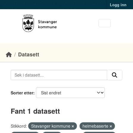
Skip to main content
Logg inn
Datasett
Sorter etter
Fant 1 datasett
Stikkord:
Stavanger kommune
heimebaserte