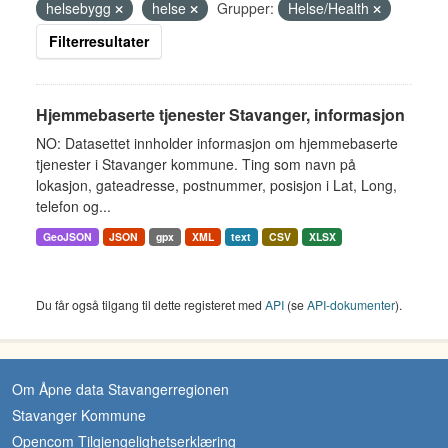
helsebygg
helse
Grupper:
Helse/Health
Filterresultater
Hjemmebaserte tjenester Stavanger, informasjon
NO: Datasettet innholder informasjon om hjemmebaserte
tjenester i Stavanger kommune. Ting som navn på
lokasjon, gateadresse, postnummer, posisjon i Lat, Long,
telefon og...
GeoJSON
JSON
gpx
XML
text
CSV
XLSX
Du får også tilgang til dette registeret med
API
(se
API-dokumenter
).
Om Åpne data Stavangerregionen
Stavanger Kommune
Opencom Tilgjengelighetserklæring