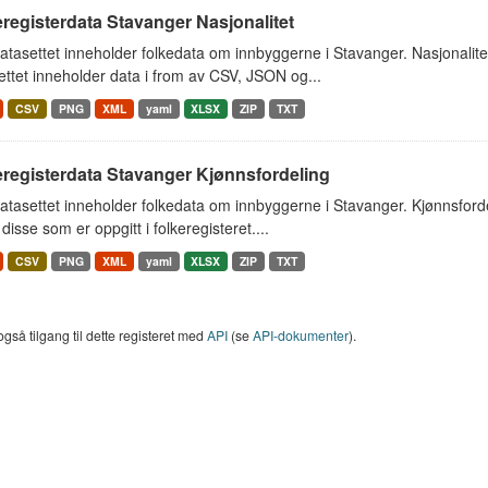
registerdata Stavanger Nasjonalitet
tasettet inneholder folkedata om innbyggerne i Stavanger. Nasjonalit
ttet inneholder data i from av CSV, JSON og...
CSV
PNG
XML
yaml
XLSX
ZIP
TXT
eregisterdata Stavanger Kjønnsfordeling
tasettet inneholder folkedata om innbyggerne i Stavanger. Kjønnsford
 disse som er oppgitt i folkeregisteret....
CSV
PNG
XML
yaml
XLSX
ZIP
TXT
også tilgang til dette registeret med
API
(se
API-dokumenter
).