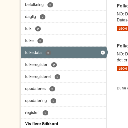
befolkning
-
Folke
2
NO: Da
daglig
-
2
Datase
folk
-
JSON
2
folke
-
2
Folk
folkedata
-
2
NO: Da
det er
folkeregister
-
2
JSON
folkeregisteret
-
2
oppdateres
-
Du får 
2
oppdatering
-
2
register
-
2
Vis flere Stikkord