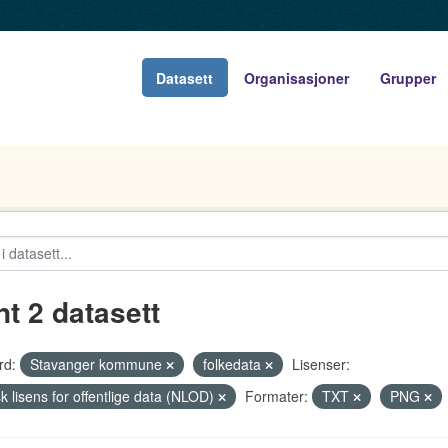
Datasett
Organisasjoner
Grupper
nt 2 datasett
rd:
Stavanger kommune
folkedata
Lisenser:
k lisens for offentlige data (NLOD)
Formater:
TXT
PNG