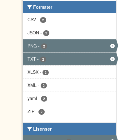
Formater
CSV
-
2
JSON
-
2
PNG
-
2
TXT
-
2
XLSX
-
2
XML
-
2
yaml
-
2
ZIP
-
2
Lisenser