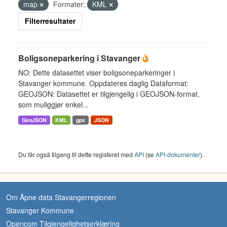
map
Formater:
KML
Filterresultater
Boligsoneparkering i Stavanger
NO: Dette datasettet viser boligsoneparkeringer i
Stavanger kommune. Oppdateres daglig Dataformat:
GEOJSON: Datasettet er tilgjengelig i GEOJSON-format,
som muliggjør enkel...
GeoJSON
KML
gpx
JSON
Du får også tilgang til dette registeret med
API
(se
API-dokumenter
).
Om Åpne data Stavangerregionen
Stavanger Kommune
Opencom Tilgjengelighetserklæring