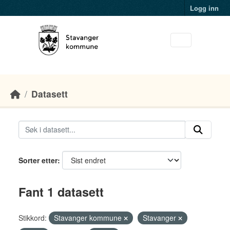
Skip to main content
Logg inn
Datasett
Sorter etter
Fant 1 datasett
Stikkord:
Stavanger kommune
Stavanger