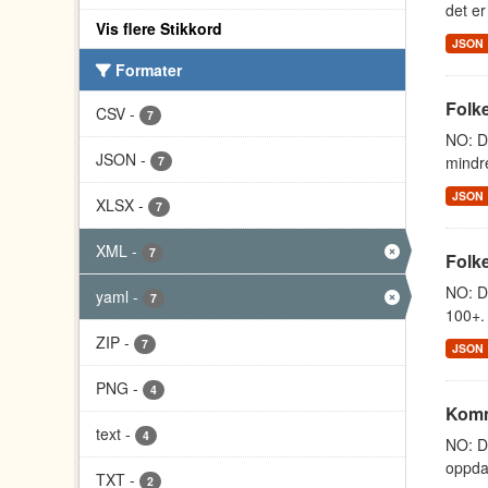
det er
Vis flere Stikkord
JSON
Formater
Folk
CSV
-
7
NO: Da
JSON
-
mindre
7
JSON
XLSX
-
7
XML
-
7
Folke
NO: Da
yaml
-
7
100+. 
ZIP
-
7
JSON
PNG
-
4
Komm
text
-
4
NO: D
oppdat
TXT
-
2