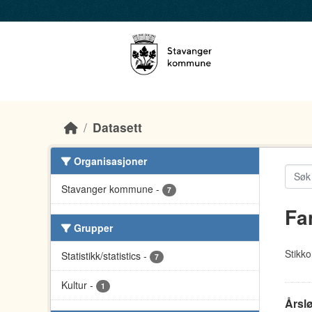
Skip to main content
Datasett
Organisasjoner
Stavanger kommune
-
7
Fa
Grupper
Stikko
Statistikk/statistics
-
7
Kultur
-
1
Årsl