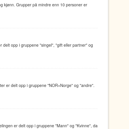
e og kjønn. Grupper på mindre enn 10 personer er
delt opp i gruppene "singel", "gift eller partner" og
eter er delt opp i gruppene "NOR=Norge" og "andre".
elingen er delt opp i gruppene "Mann" og "Kvinne", da