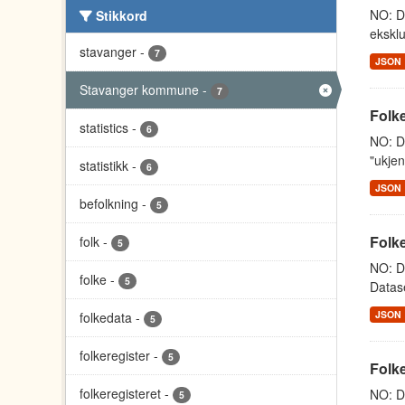
NO: Da
Stikkord
eksklu
stavanger
-
7
JSON
Stavanger kommune
-
7
Folke
statistics
-
6
NO: Da
"ukjen
statistikk
-
6
JSON
befolkning
-
5
Folke
folk
-
5
NO: Da
folke
-
5
Datase
JSON
folkedata
-
5
folkeregister
-
5
Folk
folkeregisteret
-
NO: Da
5