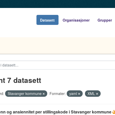
Datasett
Organisasjoner
Grupper
nt 7 datasett
rd:
Stavanger kommune
Formater:
yaml
XML
ønn og ansiennitet per stillingskode i Stavanger kommune