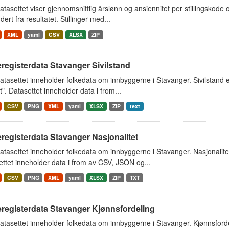
tasettet viser gjennomsnittlig årslønn og ansiennitet per stillingskod
dert fra resultatet. Stillinger med...
XML
yaml
CSV
XLSX
ZIP
registerdata Stavanger Sivilstand
tasettet inneholder folkedata om innbyggerne i Stavanger. Sivilstand er 
t". Datasettet inneholder data i from...
CSV
PNG
XML
yaml
XLSX
ZIP
text
registerdata Stavanger Nasjonalitet
tasettet inneholder folkedata om innbyggerne i Stavanger. Nasjonalit
ttet inneholder data i from av CSV, JSON og...
CSV
PNG
XML
yaml
XLSX
ZIP
TXT
eregisterdata Stavanger Kjønnsfordeling
tasettet inneholder folkedata om innbyggerne i Stavanger. Kjønnsford