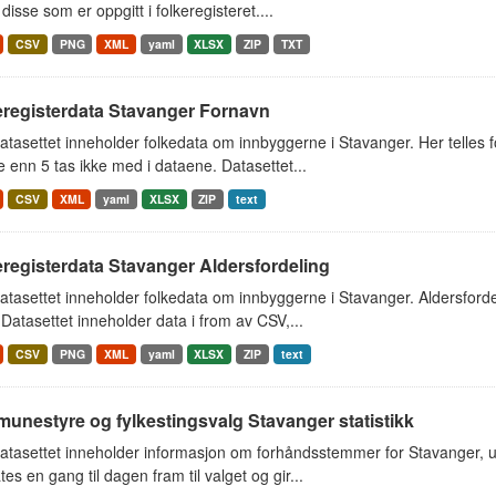
 disse som er oppgitt i folkeregisteret....
CSV
PNG
XML
yaml
XLSX
ZIP
TXT
eregisterdata Stavanger Fornavn
tasettet inneholder folkedata om innbyggerne i Stavanger. Her telles
 enn 5 tas ikke med i dataene. Datasettet...
CSV
XML
yaml
XLSX
ZIP
text
registerdata Stavanger Aldersfordeling
tasettet inneholder folkedata om innbyggerne i Stavanger. Aldersfordel
Datasettet inneholder data i from av CSV,...
CSV
PNG
XML
yaml
XLSX
ZIP
text
unestyre og fylkestingsvalg Stavanger statistikk
atasettet inneholder informasjon om forhåndsstemmer for Stavanger, 
es en gang til dagen fram til valget og gir...