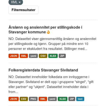
XML
Filterresultater
Årslønn og ansiennitet per stillingskode i
Stavanger kommune
NO: Datasettet viser gjennomsnittlig årslønn og ansiennitet
per stillingskode og kjønn. Grupper på mindre enn 10
personer er ekskludert fra resultatet. Stillinger med...
JSON
XML
yaml
CSV
XLSX
ZIP
Folkeregisterdata Stavanger Sivilstand
NO: Datasettet inneholder folkedata om innbyggerne i
Stavanger. Sivilstand er delt opp i gruppene "singel", "gift
eller partner" og "ukjent". Datasettet inneholder data i
from...
JSON
CSV
PNG
XML
yaml
XLSX
ZIP
text