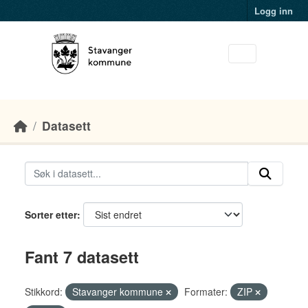
Skip to main content
Logg inn
Datasett
Sorter etter
Fant 7 datasett
Stikkord:
Stavanger kommune
Formater:
ZIP