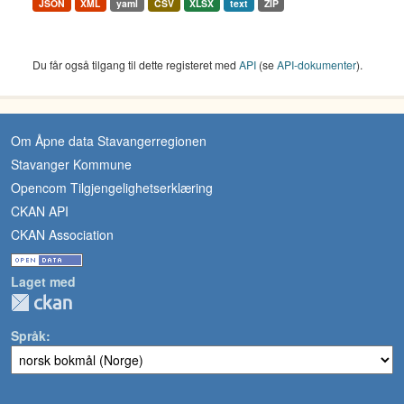
JSON
XML
yaml
CSV
XLSX
text
ZIP
Du får også tilgang til dette registeret med
API
(se
API-dokumenter
).
Om Åpne data Stavangerregionen
Stavanger Kommune
Opencom Tilgjengelighetserklæring
CKAN API
CKAN Association
Laget med
Språk