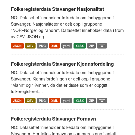
Folkeregisterdata Stavanger Nasjonalitet
NO: Datasettet inneholder folkedata om innbyggerne i
Stavanger. Nasjonaliteter er delt opp i gruppene
"NOR=Norge" og "andre". Datasettet inneholder data i from
av CSV, JSON og...
JSON
CSV
PNG
XML
yaml
XLSX
ZIP
TXT
Folkeregisterdata Stavanger Kjønnsfordeling
NO: Datasettet inneholder folkedata om innbyggerne i
Stavanger. Kjønnsfordelingen er delt opp i gruppene
"Mann" og "Kvinne", da det er disse som er oppgitt i
folkeregisteret....
JSON
CSV
PNG
XML
yaml
XLSX
ZIP
TXT
Folkeregisterdata Stavanger Fornavn
NO: Datasettet inneholder folkedata om innbyggerne i
Stavanger. Her telles fornavn og summeres opp i antall.