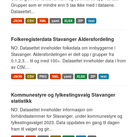
Grupper som er mindre enn 5 tas ikke med i dataene.
Datasettet...
JSON
CSV
XML
yaml
XLSX
ZIP
text
Folkeregisterdata Stavanger Aldersfordeling
NO: Datasettet inneholder folkedata om innbyggerne i
Stavanger. Aldersfordelingen er delt opp i grupper fra
0,1,2,3… til og med 100+. Datasettet inneholder data i from
av CSV,...
JSON
CSV
PNG
XML
yaml
XLSX
ZIP
text
Kommunestyre og fylkestingsvalg Stavanger
statistikk
NO: Datasettet inneholder informasjon om
forhåndsstemmer for Stavanger, under kommunestyre og
fylkestingsvalget 2023. Data oppdates en gang til dagen
fram til valget og gir...