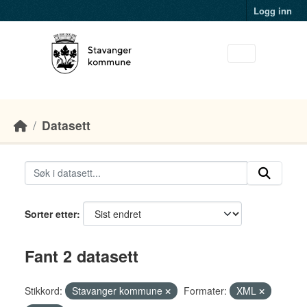
Skip to main content
Logg inn
Datasett
Sorter etter
Fant 2 datasett
Stikkord:
Stavanger kommune
Formater:
XML