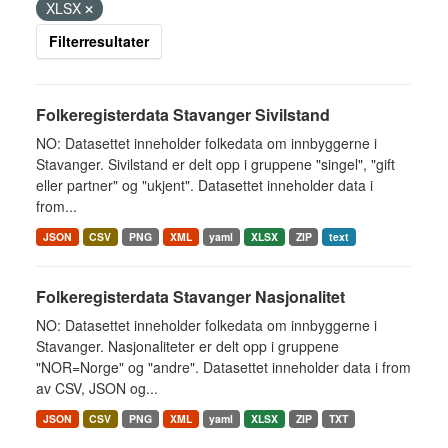
XLSX
Filterresultater
Folkeregisterdata Stavanger Sivilstand
NO: Datasettet inneholder folkedata om innbyggerne i
Stavanger. Sivilstand er delt opp i gruppene "singel", "gift
eller partner" og "ukjent". Datasettet inneholder data i
from...
JSON
CSV
PNG
XML
yaml
XLSX
ZIP
text
Folkeregisterdata Stavanger Nasjonalitet
NO: Datasettet inneholder folkedata om innbyggerne i
Stavanger. Nasjonaliteter er delt opp i gruppene
"NOR=Norge" og "andre". Datasettet inneholder data i from
av CSV, JSON og...
JSON
CSV
PNG
XML
yaml
XLSX
ZIP
TXT