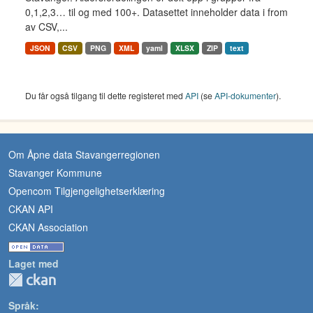
0,1,2,3… til og med 100+. Datasettet inneholder data i from
av CSV,...
JSON
CSV
PNG
XML
yaml
XLSX
ZIP
text
Du får også tilgang til dette registeret med
API
(se
API-dokumenter
).
Om Åpne data Stavangerregionen
Stavanger Kommune
Opencom Tilgjengelighetserklæring
CKAN API
CKAN Association
Laget med
Språk