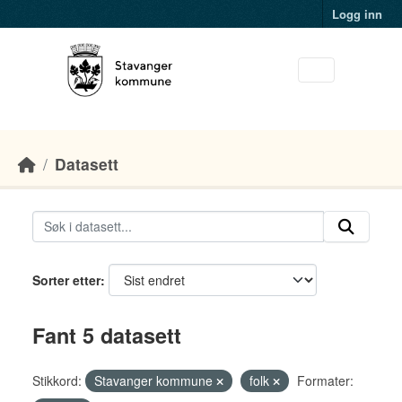
Skip to main content
Logg inn
Datasett
Sorter etter
Fant 5 datasett
Stikkord:
Stavanger kommune
folk
Formater: