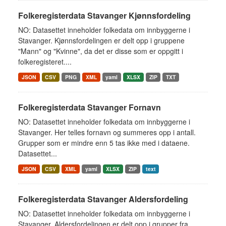
Folkeregisterdata Stavanger Kjønnsfordeling
NO: Datasettet inneholder folkedata om innbyggerne i
Stavanger. Kjønnsfordelingen er delt opp i gruppene
"Mann" og "Kvinne", da det er disse som er oppgitt i
folkeregisteret....
JSON
CSV
PNG
XML
yaml
XLSX
ZIP
TXT
Folkeregisterdata Stavanger Fornavn
NO: Datasettet inneholder folkedata om innbyggerne i
Stavanger. Her telles fornavn og summeres opp i antall.
Grupper som er mindre enn 5 tas ikke med i dataene.
Datasettet...
JSON
CSV
XML
yaml
XLSX
ZIP
text
Folkeregisterdata Stavanger Aldersfordeling
NO: Datasettet inneholder folkedata om innbyggerne i
Stavanger. Aldersfordelingen er delt opp i grupper fra