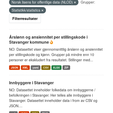
Norsk lisens for offentlige data (NLOD)
Grupper:
Statistikk/statistics
Filterresultater
Årslønn og ansiennitet per stillingskode i
Stavanger kommune
NO: Datasettet viser gjennomsnittlig årslønn og ansiennitet
per stillingskode og kjønn. Grupper på mindre enn 10
personer er ekskludert fra resultatet. Stillinger med...
JSON
XML
yaml
CSV
XLSX
ZIP
Innbyggere i Stavanger
NO: Datasettet inneholder folkedata om innbyggerne /
befolkningen i Stavanger. Her telles alle innbyggere i
Stavanger. Datasettet inneholder data i from av CSV og
JSON....