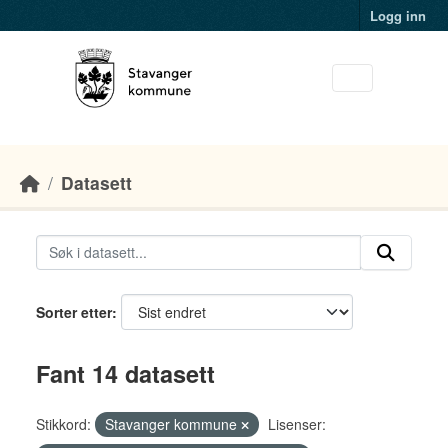
Skip to main content
Logg inn
Datasett
Sorter etter
Fant 14 datasett
Stikkord:
Stavanger kommune
Lisenser: