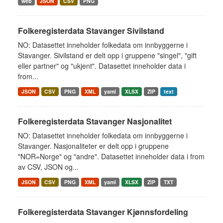
web
JSON
CSV
PNG
Folkeregisterdata Stavanger Sivilstand
NO: Datasettet inneholder folkedata om innbyggerne i
Stavanger. Sivilstand er delt opp i gruppene "singel", "gift
eller partner" og "ukjent". Datasettet inneholder data i
from...
JSON
CSV
PNG
XML
yaml
XLSX
ZIP
text
Folkeregisterdata Stavanger Nasjonalitet
NO: Datasettet inneholder folkedata om innbyggerne i
Stavanger. Nasjonaliteter er delt opp i gruppene
"NOR=Norge" og "andre". Datasettet inneholder data i from
av CSV, JSON og...
JSON
CSV
PNG
XML
yaml
XLSX
ZIP
TXT
Folkeregisterdata Stavanger Kjønnsfordeling