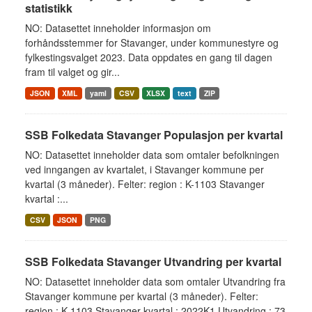
statistikk
NO: Datasettet inneholder informasjon om
forhåndsstemmer for Stavanger, under kommunestyre og
fylkestingsvalget 2023. Data oppdates en gang til dagen
fram til valget og gir...
JSON
XML
yaml
CSV
XLSX
text
ZIP
SSB Folkedata Stavanger Populasjon per kvartal
NO: Datasettet inneholder data som omtaler befolkningen
ved inngangen av kvartalet, i Stavanger kommune per
kvartal (3 måneder). Felter: region : K-1103 Stavanger
kvartal :...
CSV
JSON
PNG
SSB Folkedata Stavanger Utvandring per kvartal
NO: Datasettet inneholder data som omtaler Utvandring fra
Stavanger kommune per kvartal (3 måneder). Felter:
region : K-1103 Stavanger kvartal : 2022K1 Utvandring : 73