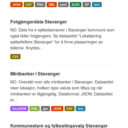
JSON
CSV
PNG
XML
yaml
XLSX
ZIP
text
Fotgjengerdata Stavanger
NO: Data fra 4 sykkelsensorer i Stavanger kommune som
også teller fotgjengere. Se datasettet "Lokalisering
sykkeltellere Stavanger" for å finne plasseringen av
tellerne. Knyttes...
CSV
Minibanker i Stavanger
NO: Oversikt over alle minibanker i Stavanger. Datasettet
viser lokasjon, hvilken type valuta som tilbys og når
minibanken er tilgjengelig. Dataformat: JSON: Datasettet
er...
GeoJSON
KML
gpx
JSON
CSV
text
Kommunestyre og fylkestingsvalg Stavanger