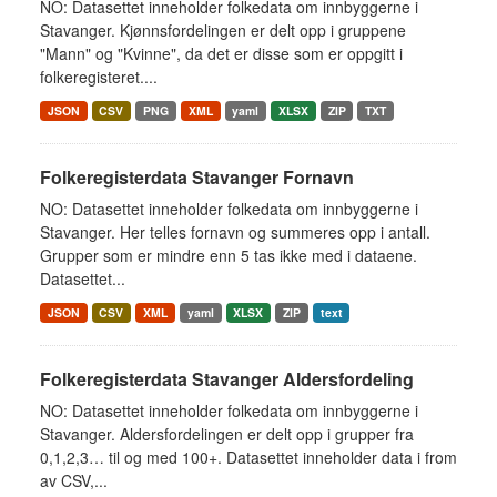
NO: Datasettet inneholder folkedata om innbyggerne i
Stavanger. Kjønnsfordelingen er delt opp i gruppene
"Mann" og "Kvinne", da det er disse som er oppgitt i
folkeregisteret....
JSON
CSV
PNG
XML
yaml
XLSX
ZIP
TXT
Folkeregisterdata Stavanger Fornavn
NO: Datasettet inneholder folkedata om innbyggerne i
Stavanger. Her telles fornavn og summeres opp i antall.
Grupper som er mindre enn 5 tas ikke med i dataene.
Datasettet...
JSON
CSV
XML
yaml
XLSX
ZIP
text
Folkeregisterdata Stavanger Aldersfordeling
NO: Datasettet inneholder folkedata om innbyggerne i
Stavanger. Aldersfordelingen er delt opp i grupper fra
0,1,2,3… til og med 100+. Datasettet inneholder data i from
av CSV,...