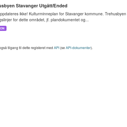
usbyen Stavanger Utgått/Ended
ppdateres ikke! Kulturminneplan for Stavanger kommune. Trehusbyen o
gslinjer for dette området, jf. plandokumentet og...
SON
også tilgang til dette registeret med
API
(se
API-dokumenter
).