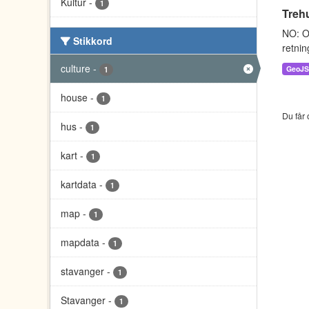
Kultur
-
1
Treh
NO: O
Stikkord
retnin
culture
-
GeoJ
1
house
-
1
Du får 
hus
-
1
kart
-
1
kartdata
-
1
map
-
1
mapdata
-
1
stavanger
-
1
Stavanger
-
1