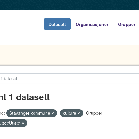
Datasett
Organisasjoner
Grupper
nt 1 datasett
rd:
Stavanger kommune
culture
Grupper:
uttet/Utløpt