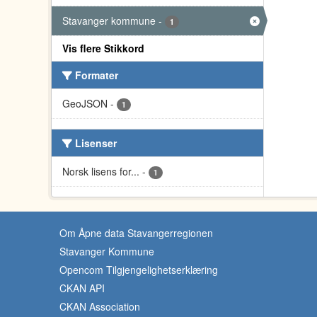
Stavanger kommune
-
1
Vis flere Stikkord
Formater
GeoJSON
-
1
Lisenser
Norsk lisens for...
-
1
Om Åpne data Stavangerregionen
Stavanger Kommune
Opencom Tilgjengelighetserklæring
CKAN API
CKAN Association