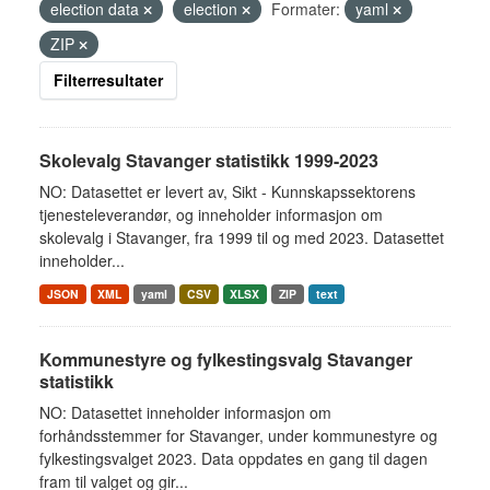
election data
election
Formater:
yaml
ZIP
Filterresultater
Skolevalg Stavanger statistikk 1999-2023
NO: Datasettet er levert av, Sikt - Kunnskapssektorens
tjenesteleverandør, og inneholder informasjon om
skolevalg i Stavanger, fra 1999 til og med 2023. Datasettet
inneholder...
JSON
XML
yaml
CSV
XLSX
ZIP
text
Kommunestyre og fylkestingsvalg Stavanger
statistikk
NO: Datasettet inneholder informasjon om
forhåndsstemmer for Stavanger, under kommunestyre og
fylkestingsvalget 2023. Data oppdates en gang til dagen
fram til valget og gir...