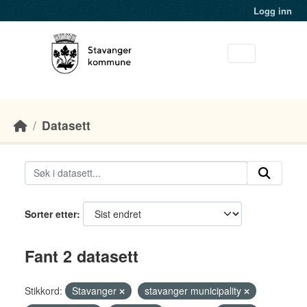
Skip to main content
Logg inn
Datasett
Sorter etter
Fant 2 datasett
Stikkord:
Stavanger
stavanger municipality