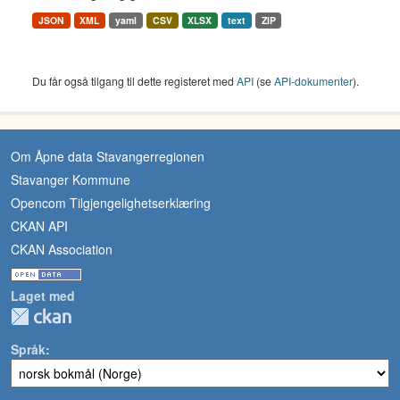
JSON
XML
yaml
CSV
XLSX
text
ZIP
Du får også tilgang til dette registeret med
API
(se
API-dokumenter
).
Om Åpne data Stavangerregionen
Stavanger Kommune
Opencom Tilgjengelighetserklæring
CKAN API
CKAN Association
Laget med
Språk