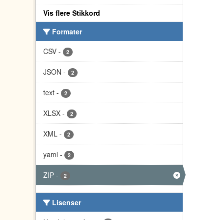
Vis flere Stikkord
Formater
CSV
-
2
JSON
-
2
text
-
2
XLSX
-
2
XML
-
2
yaml
-
2
ZIP
-
2
Lisenser