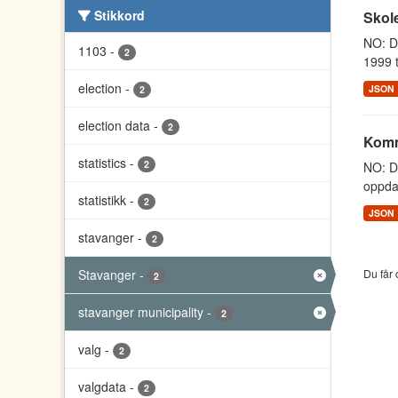
Stikkord
Skole
NO: Da
1103
-
2
1999 t
election
-
JSON
2
election data
-
2
Komm
statistics
-
2
NO: D
oppdat
statistikk
-
2
JSON
stavanger
-
2
Stavanger
-
Du får 
2
stavanger municipality
-
2
valg
-
2
valgdata
-
2