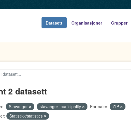
Datasett
Organisasjoner
Grupper
nt 2 datasett
rd:
Stavanger
stavanger municipality
Formater:
ZIP
er:
Statistikk/statistics