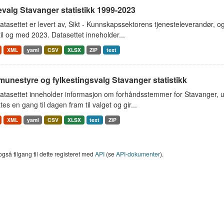
valg Stavanger statistikk 1999-2023
tasettet er levert av, Sikt - Kunnskapssektorens tjenesteleverandør, o
il og med 2023. Datasettet inneholder...
XML
yaml
CSV
XLSX
ZIP
text
unestyre og fylkestingsvalg Stavanger statistikk
atasettet inneholder informasjon om forhåndsstemmer for Stavanger, 
es en gang til dagen fram til valget og gir...
XML
yaml
CSV
XLSX
text
ZIP
også tilgang til dette registeret med
API
(se
API-dokumenter
).