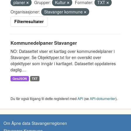
planer
Grupper:
Kultur
Formater:
TXT
Organisasjoner:
Stavanger kommune
Filterresultater
Kommunedelpaner Stavanger
NO: Datasettet viser et kartlag over kommunedelplaner i
Stavanger. Se Objekttyper.txt for en oversikt over
objekttyper som inngår i kartlaget. Datasettet oppdateres
daglig....
GeoJSON
TXT
Du får også tilgang til dette registeret med
API
(se
API-dokumenter
).
Om Åpne data Stavangerregionen
Stavanger Kommune