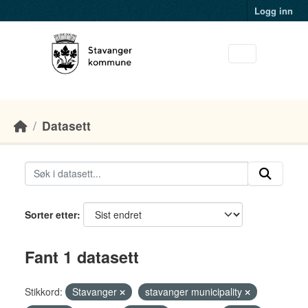
Skip to main content
Logg inn
Datasett
Sorter etter
Fant 1 datasett
Stikkord:
Stavanger
stavanger municipality