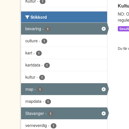
Kultur
-
1
Kult
NO: O
Stikkord
regule
bevaring
-
GeoJ
1
culture
-
1
Du får 
kart
-
1
kartdata
-
1
kultur
-
1
map
-
1
mapdata
-
1
Stavanger
-
1
verneverdig
-
1