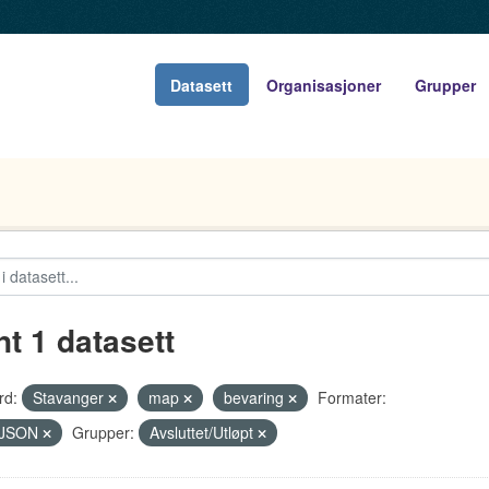
Datasett
Organisasjoner
Grupper
nt 1 datasett
rd:
Stavanger
map
bevaring
Formater:
JSON
Grupper:
Avsluttet/Utløpt