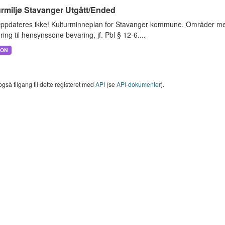
urmiljø Stavanger Utgått/Ended
ppdateres ikke! Kulturminneplan for Stavanger kommune. Områder med v
ring til hensynssone bevaring, jf. Pbl § 12-6....
SON
også tilgang til dette registeret med
API
(se
API-dokumenter
).