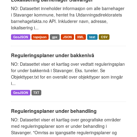
NO: Datasettet inneholder informasjon om alle barnehager
i Stavanger kommune, hentet fra Utdanningsdirektoratets
barnehagefakta.no API. Inkluderer navn, adresse,
lokalisering i...
GeoJSON
topojson
gpx
JSON
XML
text
CSV
Reguleringsplaner under bakkenivå
NO: Datasettet viser et kartlag over vedtatt reguleringsplan
for under bakkenivå i Stavanger. Eks. tuneler. Se
Objekttyper.txt for en oversikt over objekttyper som inngår
i...
GeoJSON
TXT
Reguleringsplaner under behandling
NO: Datasettet viser et kartlag over geografiske områder
med reguleringsplaner som er under behandling i
Stavanger. "Omriss av igangsatte reguleringsplaner og