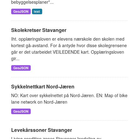
bebyggelsesplaner"...
GeoJSON
text
Skolekretser Stavanger
Iht. opplæringsloven er elevens nærskole den skolen med
kortest gå-avstand. For å antyde hvor disse skolegrensene
går er det utarbeidet VEILEDENDE kart. Opplæringsloven
gir...
GeoJSON
Sykkelnettkart Nord-Jæren
NO: Kart over sykkelnettet på Nord-Jæren. EN: Map of bike
lane network on Nord-Jæren
GeoJSON
Levekårssoner Stavanger
Living condition zones Stavanger Inndeling av