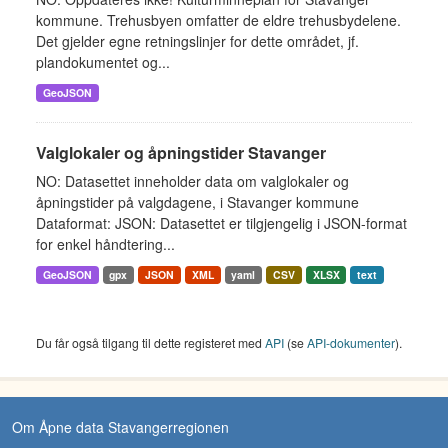
kommune. Trehusbyen omfatter de eldre trehusbydelene.
Det gjelder egne retningslinjer for dette området, jf.
plandokumentet og...
GeoJSON
Valglokaler og åpningstider Stavanger
NO: Datasettet inneholder data om valglokaler og
åpningstider på valgdagene, i Stavanger kommune
Dataformat: JSON: Datasettet er tilgjengelig i JSON-format
for enkel håndtering...
GeoJSON
gpx
JSON
XML
yaml
CSV
XLSX
text
Du får også tilgang til dette registeret med
API
(se
API-dokumenter
).
Om Åpne data Stavangerregionen