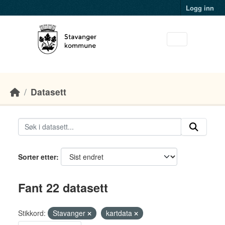
Skip to main content
Logg inn
Datasett
Sorter etter
Fant 22 datasett
Stikkord:
Stavanger
kartdata