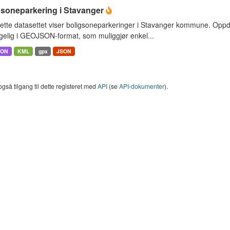
gsoneparkering i Stavanger
ette datasettet viser boligsoneparkeringer i Stavanger kommune. Opp
ngelig i GEOJSON-format, som muliggjør enkel...
SON
KML
gpx
JSON
også tilgang til dette registeret med
API
(se
API-dokumenter
).