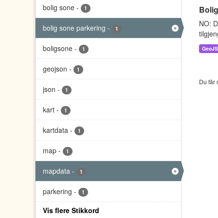
bolig sone
-
Boli
1
NO: D
bolig sone parkering
-
1
tilgje
boligsone
-
GeoJ
1
geojson
-
1
Du får 
json
-
1
kart
-
1
kartdata
-
1
map
-
1
mapdata
-
1
parkering
-
1
Vis flere Stikkord