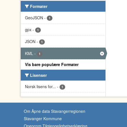
Formater
GeoJSON
-
1
gpx
-
1
JSON
-
1
KML
-
1
Vis bare populære Formater
Lisenser
Norsk lisens for...
-
1
Om Åpne data Stavangerregionen
Stavanger Kommune
Opencom Tilgjengelighetserklæring