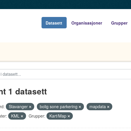
Datasett
Organisasjoner
Grupper
nt 1 datasett
rd:
Stavanger
bolig sone parkering
mapdata
ter:
KML
Grupper:
Kart/Map