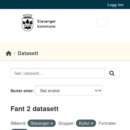
Skip to main content
Logg inn
Datasett
Sorter etter
Fant 2 datasett
Stikkord:
Stavanger
Grupper:
Kultur
Formater: