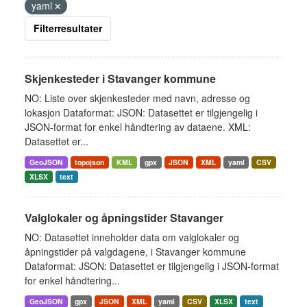
yaml
Filterresultater
Skjenkesteder i Stavanger kommune
NO: Liste over skjenkesteder med navn, adresse og
lokasjon Dataformat: JSON: Datasettet er tilgjengelig i
JSON-format for enkel håndtering av dataene. XML:
Datasettet er...
GeoJSON
topojson
KML
gpx
JSON
XML
yaml
CSV
XLSX
text
Valglokaler og åpningstider Stavanger
NO: Datasettet inneholder data om valglokaler og
åpningstider på valgdagene, i Stavanger kommune
Dataformat: JSON: Datasettet er tilgjengelig i JSON-format
for enkel håndtering...
GeoJSON
gpx
JSON
XML
yaml
CSV
XLSX
text