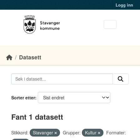
Skip to main content
Logg inn
Datasett
Sorter etter
Fant 1 datasett
Stikkord:
Stavanger
Grupper:
Kultur
Formater: