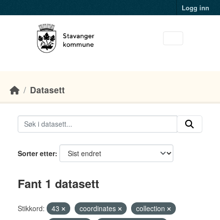
Skip to main content
Logg inn
Datasett
Sorter etter
Fant 1 datasett
Stikkord:
43
coordinates
collection