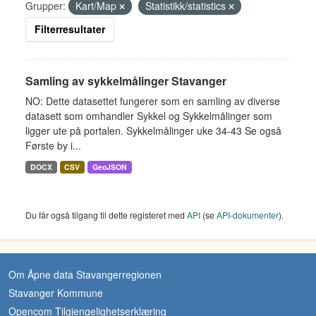
Grupper:
Kart/Map
Statistikk/statistics
Filterresultater
Samling av sykkelmålinger Stavanger
NO: Dette datasettet fungerer som en samling av diverse
datasett som omhandler Sykkel og Sykkelmålinger som
ligger ute på portalen. Sykkelmålinger uke 34-43 Se også
Første by i...
DOCX
CSV
GeoJSON
Du får også tilgang til dette registeret med
API
(se
API-dokumenter
).
Om Åpne data Stavangerregionen
Stavanger Kommune
Opencom Tilgjengelighetserklæring